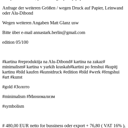
Anfrage der weiteren Größen / wegen Druck auf Papier, Leinwand
oder Alu-Dibond
Wegen weiteren Angaben Matt Glanz usw
Bitte über e-mail annastark.berlin@gmail.com
edition 05/100
#kartina #reproduktija na Alu-Dibond# kartina na zakaz#
minimalism# kartina v yarkih kraskah#kartini po fenshui #kupitj
kartinu #bild kaufen #kunstdruck #edition #bild #werk #fengshui
#art #kunst
#gold #Золото
#minimalism #Минимализм
#symbolism
# 480,00 EUR netto for bussiness oder export + 76,80 ( VAT 16% ),